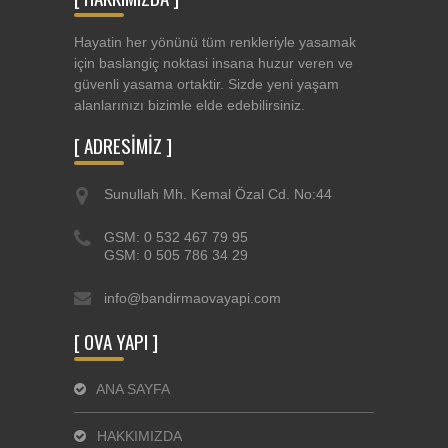
Hayatin her yönünü tüm renkleriyle yasamak
için baslangiç noktasi insana huzur veren ve
güvenli yasama ortaktir. Sizde yeni yaşam
alanlarınızı bizimle elde edebilirsiniz.
[ ADRESİMİZ ]
Sunullah Mh. Kemal Özal Cd. No:44
GSM: 0 532 467 79 95
GSM: 0 505 786 34 29
info@bandirmaovayapi.com
[ OVA YAPI ]
ANA SAYFA
HAKKIMIZDA